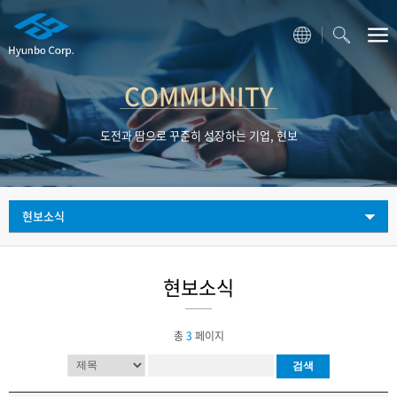
COMMUNITY
도전과 땀으로 꾸준히 성장하는 기업, 현보
현보소식
현보소식
총
3
페이지
검색