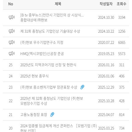
No
제목
작성일자
조회수
[B tv 중부뉴스]천안시 기업인의 상 시상식...
2024.10.30
3194
종합대상에 ㈜현보
제 31회 충청남도 기업인상 기술대상 수상
2024.10.22
1256
(주)현보 우수기업연구소 지정
2020.07.22
6065
HMQ(멕시코법인)신공장 준공
2019.05.23
5573
25
2025년도 지역코어기업 선정 및 현판식
2026.01.16
311
24
2025년 현보 종무식
2026.01.06
406
23
(주)현보 중소벤처기업부 장관표창 수상
2025.12.29
375
2025년 제 32회 충청남도 기업인상 (주)현보
22
2025.10.28
428
모범장수기업 수상
21
고용노동청장 표창
2025.04.07
814
2024 업종별 임금체계 개선 콘퍼런스 ［모범기업 (주)
20
2025.03.25
734
현보 선정］