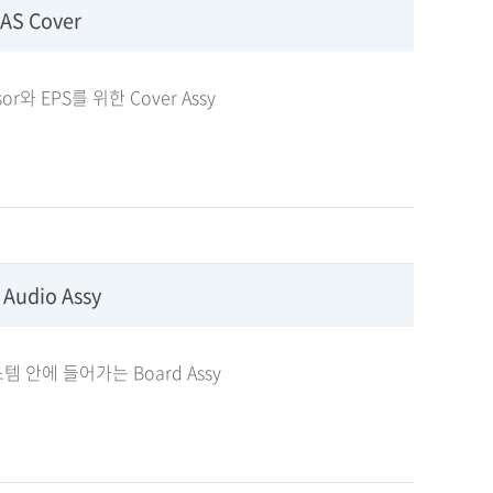
AS Cover
nsor와 EPS를 위한 Cover Assy
 Audio Assy
 안에 들어가는 Board Assy