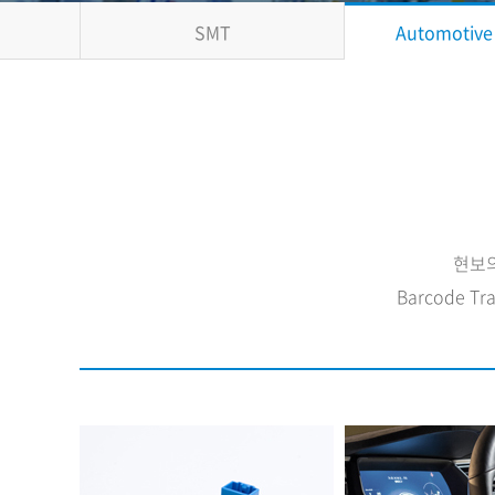
SMT
Automotive 
현보의
Barcode T