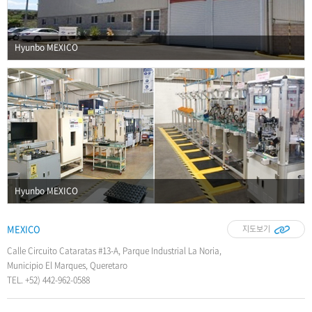
Hyunbo MEXICO
Hyunbo MEXICO
MEXICO
지도보기
Calle Circuito Cataratas #13-A, Parque Industrial La Noria,
Municipio El Marques, Queretaro
TEL. +52) 442-962-0588